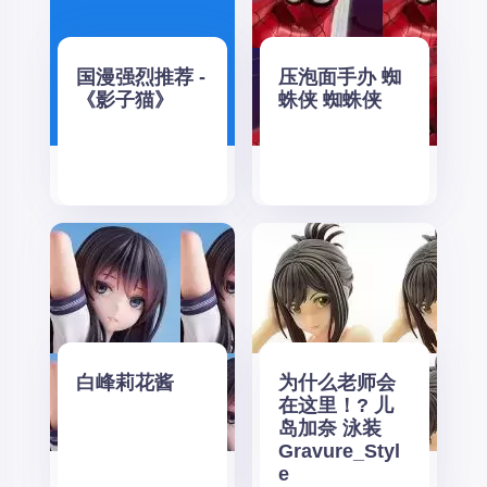
国漫强烈推荐 -
压泡面手办 蜘
《影子猫》
蛛侠 蜘蛛侠
白峰莉花酱
为什么老师会
在这里！? 儿
岛加奈 泳装
Gravure_Styl
e