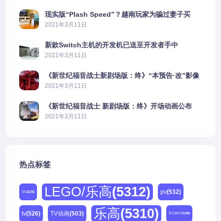
现实版“Plash Speed”？越南玩家为骗过妻子买
PS5上演好戏
2021年3月11日
新款Switch主机的开发机已送至开发者手中
2021年3月11日
《新世纪福音战士新剧场版：终》“本预告·改”影像
公开
2021年3月11日
《新世纪福音战士 新剧场版：终》开场动画公布
2021年3月11日
热点标签
LEGO/乐高
(5312)
pv
(532)
DC
(225)
乐高
(5310)
tv
(526)
TV动画
(503)
亚马逊中国
(188)