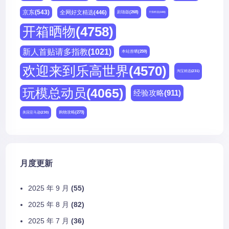
京东
(543)
全网好文精选
(446)
剧场版
(268)
天猫精选
(180)
开箱晒物
(4758)
新人首贴请多指教
(1021)
本站首晒
(259)
欢迎来到乐高世界
(4570)
淘宝精选
(231)
玩模总动员
(4065)
经验攻略
(911)
购物攻略
(273)
美国亚马逊
(230)
月度更新
2025 年 9 月
(55)
2025 年 8 月
(82)
2025 年 7 月
(36)