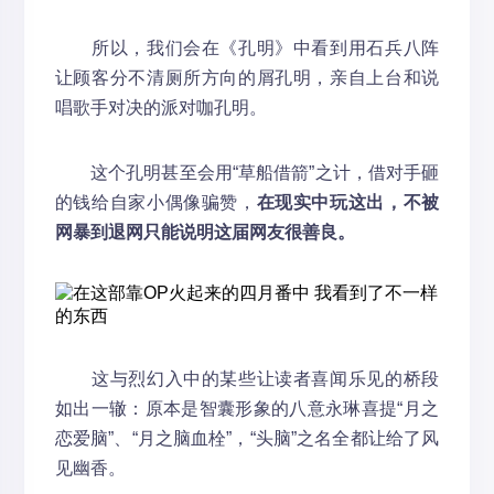
所以，我们会在《孔明》中看到用石兵八阵
让顾客分不清厕所方向的屑孔明，亲自上台和说
唱歌手对决的派对咖孔明。
这个孔明甚至会用“草船借箭”之计，借对手砸
的钱给自家小偶像骗赞，
在现实中玩这出，不被
网
暴
到退网只能说明这届网友很善良。
这与烈幻入中的某些让读者喜闻乐见的桥段
如出一辙：原本是智囊形象的八意永琳喜提“月之
恋爱脑”、“月之脑血栓”，“头脑”之名全都让给了风
见幽香。