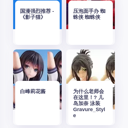
国漫强烈推荐 -
压泡面手办 蜘
《影子猫》
蛛侠 蜘蛛侠
白峰莉花酱
为什么老师会
在这里！? 儿
岛加奈 泳装
Gravure_Styl
e