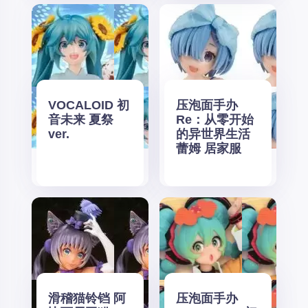
VOCALOID 初
压泡面手办
音未来 夏祭
Re：从零开始
ver.
的异世界生活
蕾姆 居家服
滑稽猫铃铛 阿
压泡面手办