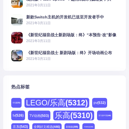
PS5上演好戏
2021年3月11日
新款Switch主机的开发机已送至开发者手中
2021年3月11日
《新世纪福音战士新剧场版：终》“本预告·改”影像
公开
2021年3月11日
《新世纪福音战士 新剧场版：终》开场动画公布
2021年3月11日
热点标签
LEGO/乐高
(5312)
pv
(532)
DC
(225)
乐高
(5310)
tv
(526)
TV动画
(503)
亚马逊中国
(188)
京东
(543)
全网好文精选
(446)
剧场版
(268)
天猫精选
(180)