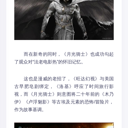
而在新奇的同时，《月光骑士》也成功勾起
了观众对“法老电影热”的怀旧记忆。
这也是漫威的老招了，《旺达幻视》与美国
古早肥皂剧绑定，《洛基》呼应了时间旅行影
视，而《月光骑士》则意图将二十年前的《木乃
伊》《卢浮魅影》等古埃及元素的恐怖/冒险片，
作为故事基调。