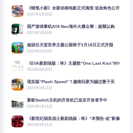
《蜡笔小新》全新动画电影正式海报 追加角色公开
2021年3月10日
国产游戏掌机AYA Neo海外火爆众筹：超额认购
2606%
2021年3月10日
超级任天堂世界主题公园将于3月18日正式开园
2021年3月10日
《EVA新剧场版：终》主题歌“One Last Kiss”MV
公布
2021年3月10日
现实版“Plash Speed”？越南玩家为骗过妻子买
PS5上演好戏
2021年3月11日
新款Switch主机的开发机已送至开发者手中
2021年3月11日
《新世纪福音战士新剧场版：终》“本预告·改”影像
公开
2021年3月11日