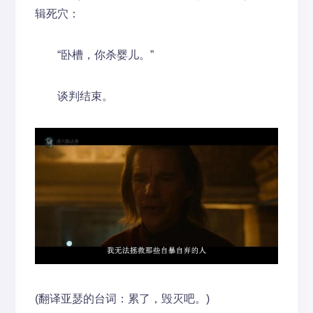
辑死穴：
“卧槽，你杀婴儿。”
谈判结束。
(翻译亚瑟的台词：累了，毁灭吧。)