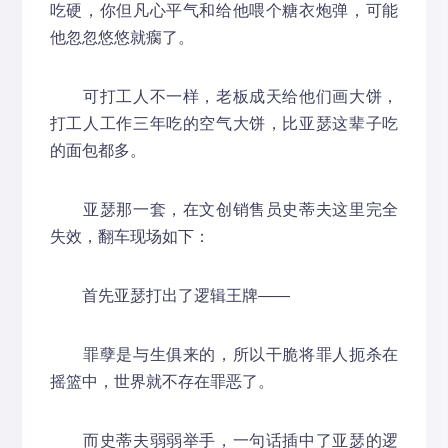
吃硬，你但凡心平气和给他喂个糖衣炮弹，可能
他忽忽悠悠就瘸了。
可打工人不一样，老板成天给他们画大饼，
打工人工作三年吃的空气大饼，比亚瑟这辈子吃
的面包都多。
亚瑟那一套，在文创销售员史蒂夫这里完全
失效，翻车现场如下：
首先亚瑟打出了逻辑王牌——
罪孽是与生俱来的，所以干脆将罪人扼杀在
摇篮中，世界就不存在罪恶了。
而史蒂夫弱弱举手，一句话插中了亚瑟的逻