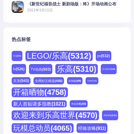
《新世纪福音战士 新剧场版：终》开场动画公布
2021年3月11日
热点标签
LEGO/乐高
(5312)
pv
(532)
DC
(225)
乐高
(5310)
tv
(526)
TV动画
(503)
亚马逊中国
(188)
京东
(543)
全网好文精选
(446)
剧场版
(268)
天猫精选
(180)
开箱晒物
(4758)
新人首贴请多指教
(1021)
本站首晒
(259)
欢迎来到乐高世界
(4570)
淘宝精选
(231)
玩模总动员
(4065)
经验攻略
(911)