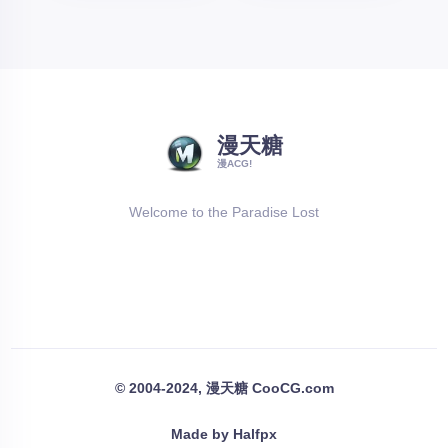
漫天糖
漫ACG!
Welcome to the Paradise Lost
© 2004-2024, 漫天糖 CooCG.com
Made by Halfpx