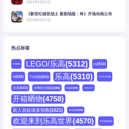
公开
2021年3月11日
《新世纪福音战士 新剧场版：终》开场动画公布
2021年3月11日
热点标签
LEGO/乐高
(5312)
pv
(532)
DC
(225)
乐高
(5310)
tv
(526)
TV动画
(503)
亚马逊中国
(188)
京东
(543)
全网好文精选
(446)
剧场版
(268)
天猫精选
(180)
开箱晒物
(4758)
新人首贴请多指教
(1021)
本站首晒
(259)
欢迎来到乐高世界
(4570)
淘宝精选
(231)