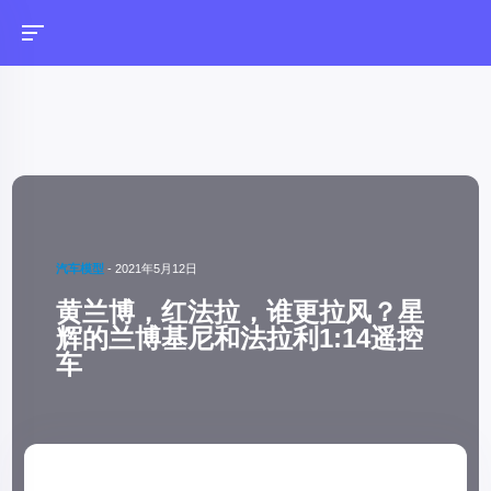
汽车模型
-
2021年5月12日
黄兰博，红法拉，谁更拉风？星
辉的兰博基尼和法拉利1:14遥控
车