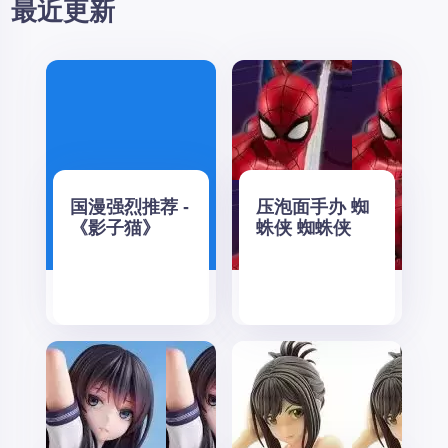
最近更新
国漫强烈推荐 -
压泡面手办 蜘
《影子猫》
蛛侠 蜘蛛侠