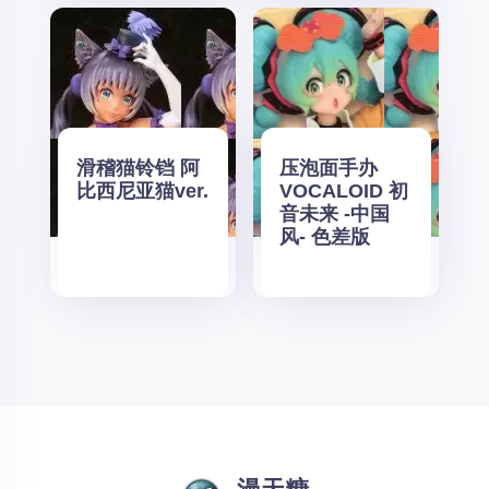
滑稽猫铃铛 阿
压泡面手办
比西尼亚猫ver.
VOCALOID 初
音未来 -中国
风- 色差版