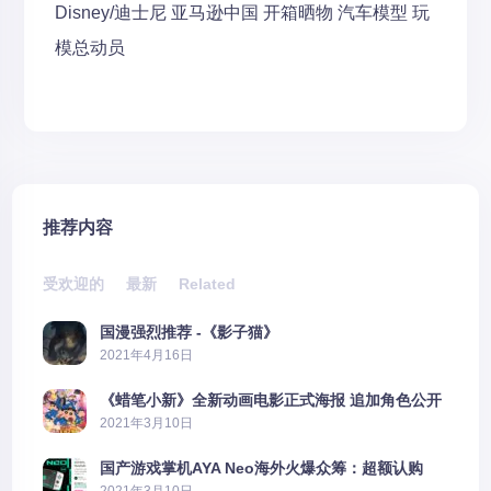
Disney/迪士尼
亚马逊中国
开箱晒物
汽车模型
玩
模总动员
推荐内容
受欢迎的
最新
Related
国漫强烈推荐 -《影子猫》
2021年4月16日
《蜡笔小新》全新动画电影正式海报 追加角色公开
2021年3月10日
国产游戏掌机AYA Neo海外火爆众筹：超额认购
2606%
2021年3月10日