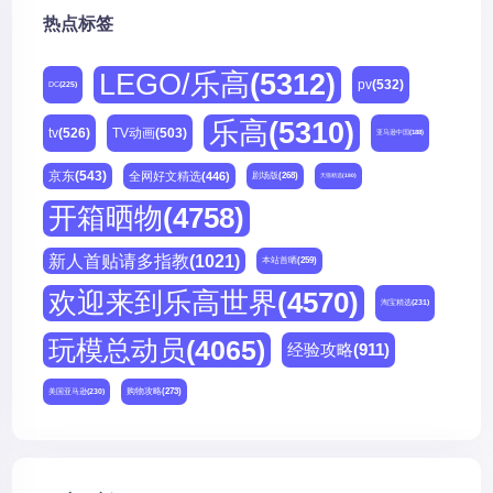
热点标签
LEGO/乐高
(5312)
pv
(532)
DC
(225)
乐高
(5310)
tv
(526)
TV动画
(503)
亚马逊中国
(188)
京东
(543)
全网好文精选
(446)
剧场版
(268)
天猫精选
(180)
开箱晒物
(4758)
新人首贴请多指教
(1021)
本站首晒
(259)
欢迎来到乐高世界
(4570)
淘宝精选
(231)
玩模总动员
(4065)
经验攻略
(911)
购物攻略
(273)
美国亚马逊
(230)