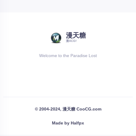
漫天糖
漫ACG!
Welcome to the Paradise Lost
© 2004-2024, 漫天糖 CooCG.com
Made by Halfpx