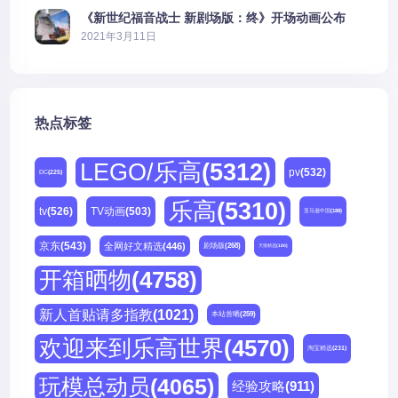
《新世纪福音战士 新剧场版：终》开场动画公布
2021年3月11日
热点标签
LEGO/乐高
(5312)
pv
(532)
DC
(225)
乐高
(5310)
tv
(526)
TV动画
(503)
亚马逊中国
(188)
京东
(543)
全网好文精选
(446)
剧场版
(268)
天猫精选
(180)
开箱晒物
(4758)
新人首贴请多指教
(1021)
本站首晒
(259)
欢迎来到乐高世界
(4570)
淘宝精选
(231)
玩模总动员
(4065)
经验攻略
(911)