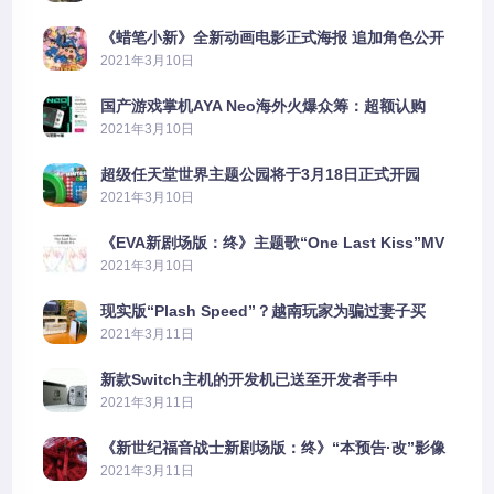
《蜡笔小新》全新动画电影正式海报 追加角色公开
2021年3月10日
国产游戏掌机AYA Neo海外火爆众筹：超额认购
2606%
2021年3月10日
超级任天堂世界主题公园将于3月18日正式开园
2021年3月10日
《EVA新剧场版：终》主题歌“One Last Kiss”MV
公布
2021年3月10日
现实版“Plash Speed”？越南玩家为骗过妻子买
PS5上演好戏
2021年3月11日
新款Switch主机的开发机已送至开发者手中
2021年3月11日
《新世纪福音战士新剧场版：终》“本预告·改”影像
公开
2021年3月11日