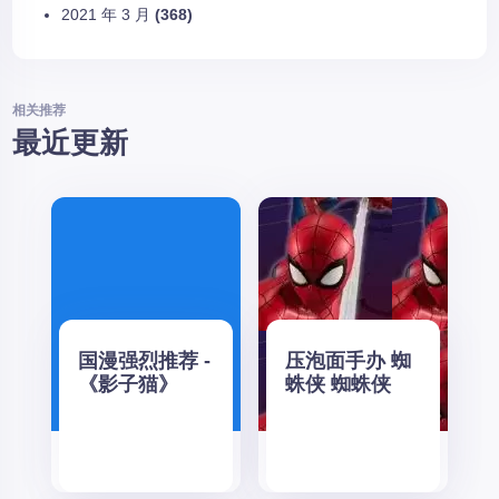
2021 年 3 月
(368)
相关推荐
最近更新
国漫强烈推荐 -
压泡面手办 蜘
《影子猫》
蛛侠 蜘蛛侠