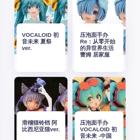
VOCALOID 初
压泡面手办
音未来 夏祭
Re：从零开始
ver.
的异世界生活
蕾姆 居家服
滑稽猫铃铛 阿
压泡面手办
比西尼亚猫ver.
VOCALOID 初
音未来 -中国