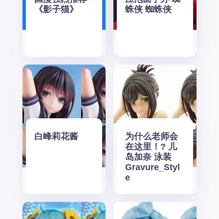
《影子猫》
蛛侠 蜘蛛侠
白峰莉花酱
为什么老师会
在这里！? 儿
岛加奈 泳装
Gravure_Styl
e