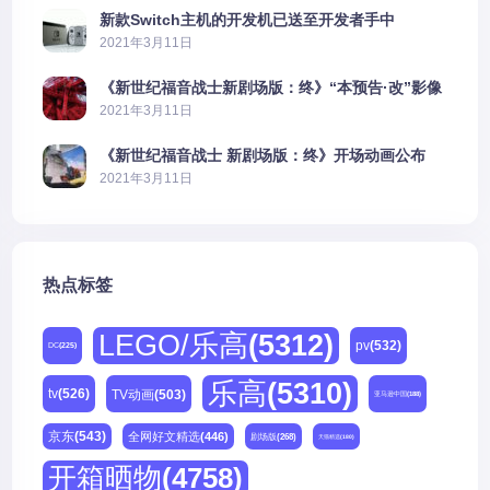
新款Switch主机的开发机已送至开发者手中
2021年3月11日
《新世纪福音战士新剧场版：终》“本预告·改”影像
公开
2021年3月11日
《新世纪福音战士 新剧场版：终》开场动画公布
2021年3月11日
热点标签
LEGO/乐高
(5312)
pv
(532)
DC
(225)
乐高
(5310)
tv
(526)
TV动画
(503)
亚马逊中国
(188)
京东
(543)
全网好文精选
(446)
剧场版
(268)
天猫精选
(180)
开箱晒物
(4758)