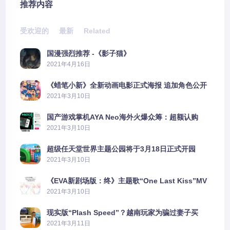
推荐内容
受欢迎的
最新
Related
国漫强烈推荐 -《影子猫》
2021年4月16日
《蜡笔小新》全新动画电影正式海报 追加角色公开
2021年3月10日
国产游戏掌机AYA Neo海外火爆众筹：超额认购
2606%
2021年3月10日
超级任天堂世界主题公园将于3月18日正式开园
2021年3月10日
《EVA新剧场版：终》主题歌“One Last Kiss”MV
公布
2021年3月10日
现实版“Plash Speed”？越南玩家为骗过妻子买
PS5上演好戏
2021年3月11日