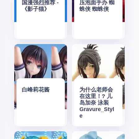
国漫强烈推荐 -
压泡面手办 蜘
《影子猫》
蛛侠 蜘蛛侠
白峰莉花酱
为什么老师会
在这里！? 儿
岛加奈 泳装
Gravure_Styl
e