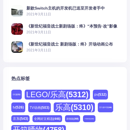
新款Switch主机的开发机已送至开发者手中
2021年3月11日
《新世纪福音战士新剧场版：终》“本预告·改”影像
公开
2021年3月11日
《新世纪福音战士 新剧场版：终》开场动画公布
2021年3月11日
热点标签
LEGO/乐高
(5312)
pv
(532)
DC
(225)
乐高
(5310)
tv
(526)
TV动画
(503)
亚马逊中国
(188)
京东
(543)
全网好文精选
(446)
剧场版
(268)
天猫精选
(180)
开箱晒物
(4758)