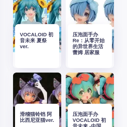
VOCALOID 初
压泡面手办
音未来 夏祭
Re：从零开始
ver.
的异世界生活
蕾姆 居家服
滑稽猫铃铛 阿
压泡面手办
比西尼亚猫ver.
VOCALOID 初
音未来 -中国