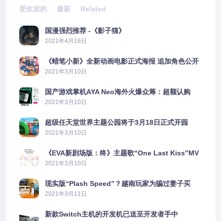
受欢迎的
最新
Related
国漫强烈推荐 -《影子猫》
2021年4月16日
《蜡笔小新》全新动画电影正式海报 追加角色公开
2021年3月10日
国产游戏掌机AYA Neo海外火爆众筹：超额认购
2606%
2021年3月10日
超级任天堂世界主题公园将于3月18日正式开园
2021年3月10日
《EVA新剧场版：终》主题歌“One Last Kiss”MV
公布
2021年3月10日
现实版“Plash Speed”？越南玩家为骗过妻子买
PS5上演好戏
2021年3月11日
新款Switch主机的开发机已送至开发者手中