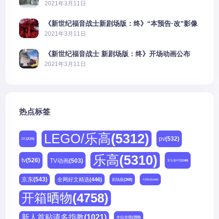
2021年3月11日
《新世纪福音战士新剧场版：终》“本预告·改”影像
公开
2021年3月11日
《新世纪福音战士 新剧场版：终》开场动画公布
2021年3月11日
热点标签
LEGO/乐高
(5312)
pv
(532)
DC
(225)
乐高
(5310)
tv
(526)
TV动画
(503)
亚马逊中国
(188)
京东
(543)
全网好文精选
(446)
剧场版
(268)
天猫精选
(180)
开箱晒物
(4758)
新人首贴请多指教
(1021)
本站首晒
(259)