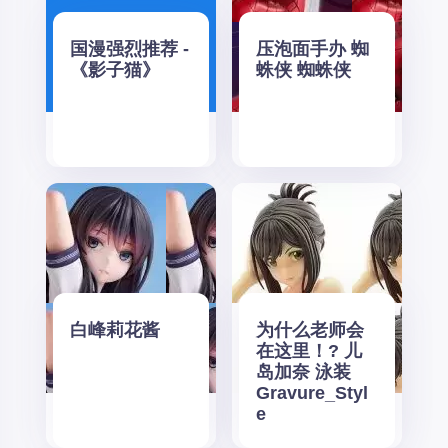
国漫强烈推荐 -
压泡面手办 蜘
《影子猫》
蛛侠 蜘蛛侠
白峰莉花酱
为什么老师会
在这里！? 儿
岛加奈 泳装
Gravure_Styl
e