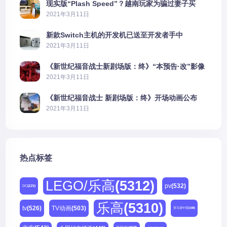
现实版“Plash Speed”？越南玩家为骗过妻子买
PS5上演好戏
2021年3月11日
新款Switch主机的开发机已送至开发者手中
2021年3月11日
《新世纪福音战士新剧场版：终》“本预告·改”影像
公开
2021年3月11日
《新世纪福音战士 新剧场版：终》开场动画公布
2021年3月11日
热点标签
LEGO/乐高
(5312)
pv
(532)
DC
(225)
乐高
(5310)
tv
(526)
TV动画
(503)
亚马逊中国
(188)