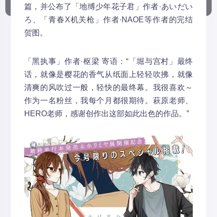
篇，并公布了「地缚少年花子君」作者·あいだい
ろ、「青春X机关枪」作者·NAOE等作者的完结
贺图。
「黑执事」作者·枢梁 寄语：“「堀与宫村」最终
话，就像是樱花的香气从纸面上轻轻吹拂，就像
清爽的风吹过一般，轻快的最终幕。我很喜欢～
作为一名粉丝，我每个月都很期待。萩原老师、
HERO老师，感谢创作出这部如此出色的作品。”