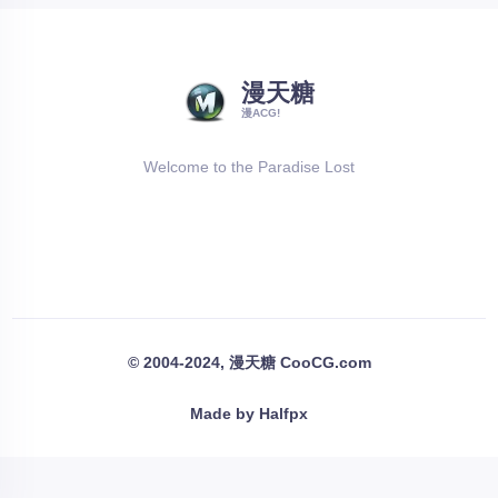
漫天糖
漫ACG!
Welcome to the Paradise Lost
© 2004-2024, 漫天糖 CooCG.com
Made by Halfpx