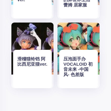
蕾姆 居家服
滑稽猫铃铛 阿
压泡面手办
比西尼亚猫ver.
VOCALOID 初
音未来 -中国
风- 色差版