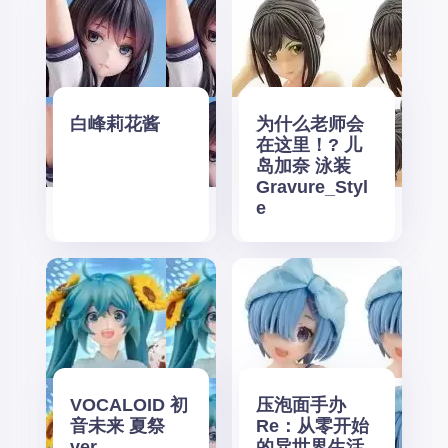
白峰莉花酱
为什么老师会
在这里！? 儿
岛加奈 泳装
Gravure_Styl
e
VOCALOID 初
压泡面手办
音未来 夏祭
Re：从零开始
ver.
的异世界生活