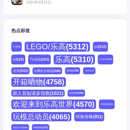
2021年3月11日
热点标签
LEGO/乐高
(5312)
pv
(532)
DC
(225)
乐高
(5310)
tv
(526)
TV动画
(503)
亚马逊中国
(188)
京东
(543)
全网好文精选
(446)
剧场版
(268)
天猫精选
(180)
开箱晒物
(4758)
新人首贴请多指教
(1021)
本站首晒
(259)
欢迎来到乐高世界
(4570)
淘宝精选
(231)
玩模总动员
(4065)
经验攻略
(911)
购物攻略
(273)
美国亚马逊
(230)