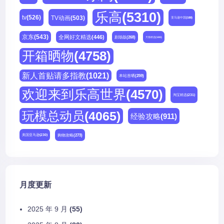
乐高
(5310)
tv
(526)
TV动画
(503)
亚马逊中国
(188)
京东
(543)
全网好文精选
(446)
剧场版
(268)
天猫精选
(180)
开箱晒物
(4758)
新人首贴请多指教
(1021)
本站首晒
(259)
欢迎来到乐高世界
(4570)
淘宝精选
(231)
玩模总动员
(4065)
经验攻略
(911)
购物攻略
(273)
美国亚马逊
(230)
月度更新
2025 年 9 月
(55)