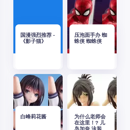
国漫强烈推荐 -
压泡面手办 蜘
《影子猫》
蛛侠 蜘蛛侠
白峰莉花酱
为什么老师会
在这里！? 儿
岛加奈 泳装