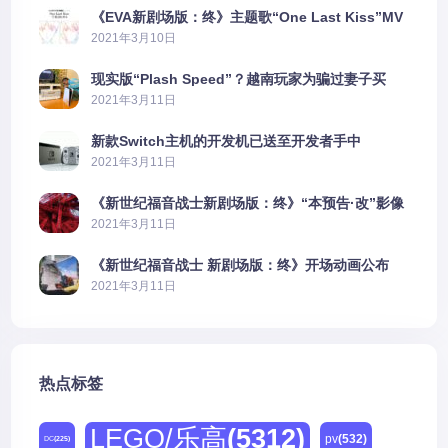
《EVA新剧场版：终》主题歌“One Last Kiss”MV
公布
2021年3月10日
现实版“Plash Speed”？越南玩家为骗过妻子买
PS5上演好戏
2021年3月11日
新款Switch主机的开发机已送至开发者手中
2021年3月11日
《新世纪福音战士新剧场版：终》“本预告·改”影像
公开
2021年3月11日
《新世纪福音战士 新剧场版：终》开场动画公布
2021年3月11日
热点标签
LEGO/乐高
(5312)
pv
(532)
DC
(225)