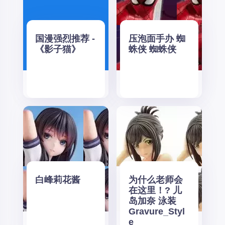
国漫强烈推荐 -
压泡面手办 蜘
《影子猫》
蛛侠 蜘蛛侠
白峰莉花酱
为什么老师会
在这里！? 儿
岛加奈 泳装
Gravure_Styl
e