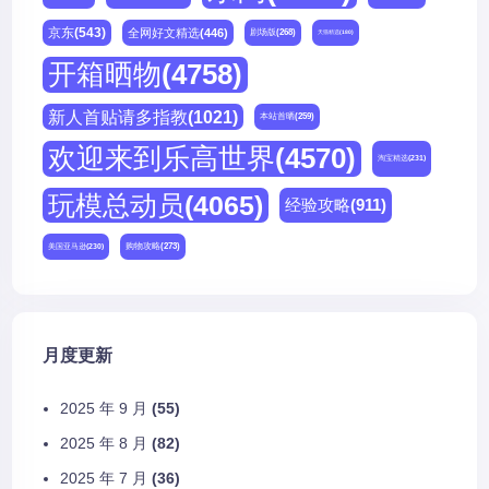
京东
(543)
全网好文精选
(446)
剧场版
(268)
天猫精选
(180)
开箱晒物
(4758)
新人首贴请多指教
(1021)
本站首晒
(259)
欢迎来到乐高世界
(4570)
淘宝精选
(231)
玩模总动员
(4065)
经验攻略
(911)
购物攻略
(273)
美国亚马逊
(230)
月度更新
2025 年 9 月
(55)
2025 年 8 月
(82)
2025 年 7 月
(36)