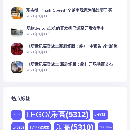
现实版“Plash Speed”？越南玩家为骗过妻子买
PS5上演好戏
2021年3月11日
新款Switch主机的开发机已送至开发者手中
2021年3月11日
《新世纪福音战士新剧场版：终》“本预告·改”影像
公开
2021年3月11日
《新世纪福音战士 新剧场版：终》开场动画公布
2021年3月11日
热点标签
LEGO/乐高
(5312)
pv
(532)
DC
(225)
乐高
(5310)
tv
(526)
TV动画
(503)
亚马逊中国
(188)