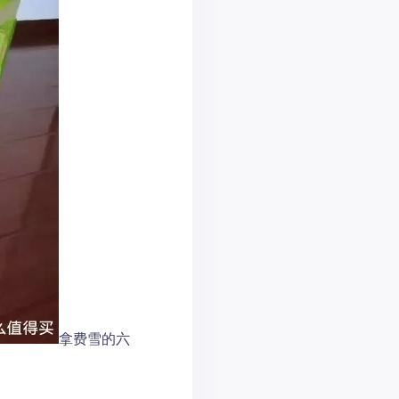
拿费雪的六