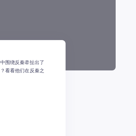
画中围绕反秦牵扯出了
吗？看看他们在反秦之