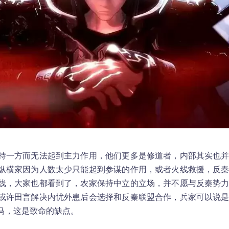
持一方而无法起到主力作用，他们更多是修道者，内部其实也
纵横家因为人数太少只能起到参谋的作用，或者火线救援，反
线，大家也都看到了，农家保持中立的立场，并不愿与反秦势
或许田言解决内忧外患后会选择和反秦联盟合作，兵家可以说
马，这是致命的缺点。