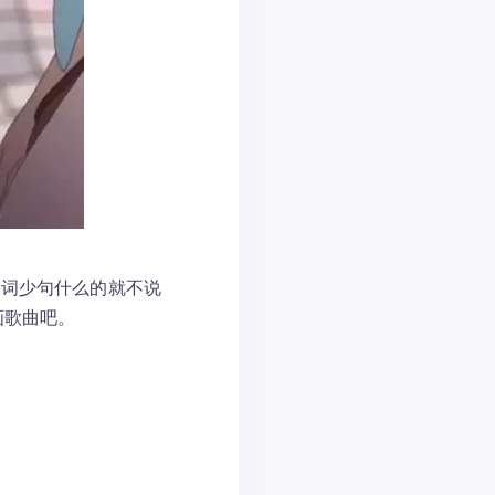
少词少句什么的就不说
画歌曲吧。