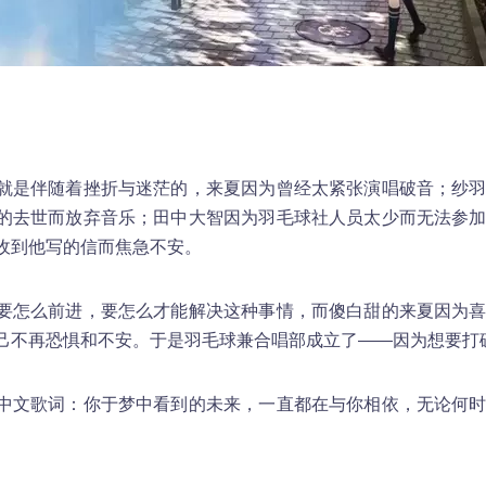
就是伴随着挫折与迷茫的，来夏因为曾经太紧张演唱破音；纱
的去世而放弃音乐；田中大智因为羽毛球社人员太少而无法参
收到他写的信而焦急不安。
要怎么前进，要怎么才能解决这种事情，而傻白甜的来夏因为
己不再恐惧和不安。于是羽毛球兼合唱部成立了——因为想要打
中文歌词：你于梦中看到的未来，一直都在与你相依，无论何