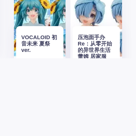
VOCALOID 初
压泡面手办
音未来 夏祭
Re：从零开始
ver.
的异世界生活
蕾姆 居家服
滑稽猫铃铛 阿
压泡面手办
比西尼亚猫ver.
VOCALOID 初
音未来 -中国