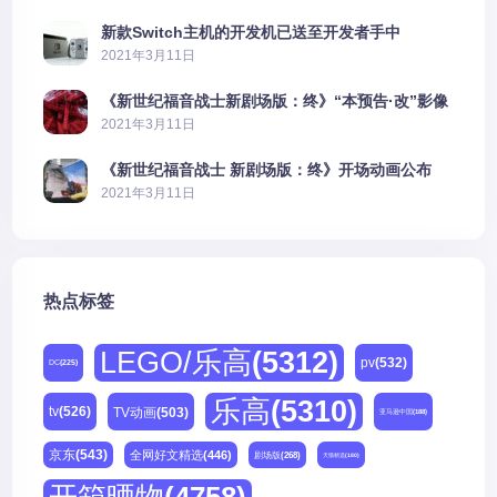
新款Switch主机的开发机已送至开发者手中
2021年3月11日
《新世纪福音战士新剧场版：终》“本预告·改”影像
公开
2021年3月11日
《新世纪福音战士 新剧场版：终》开场动画公布
2021年3月11日
热点标签
LEGO/乐高
(5312)
pv
(532)
DC
(225)
乐高
(5310)
tv
(526)
TV动画
(503)
亚马逊中国
(188)
京东
(543)
全网好文精选
(446)
剧场版
(268)
天猫精选
(180)