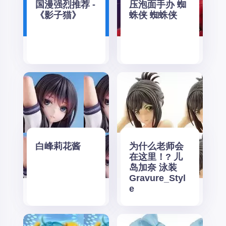
国漫强烈推荐 -
压泡面手办 蜘
《影子猫》
蛛侠 蜘蛛侠
白峰莉花酱
为什么老师会
在这里！? 儿
岛加奈 泳装
Gravure_Styl
e