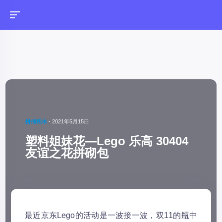
拼插积木
-
2021年5月15日
塑料姐妹花—Lego 乐高 30404
友谊之花拼砌包
最近京东Lego的活动是一波接一波，双11的瓶中