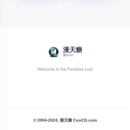
漫天糖
漫ACG!
Welcome to the Paradise Lost
© 2004-2024, 漫天糖 CooCG.com