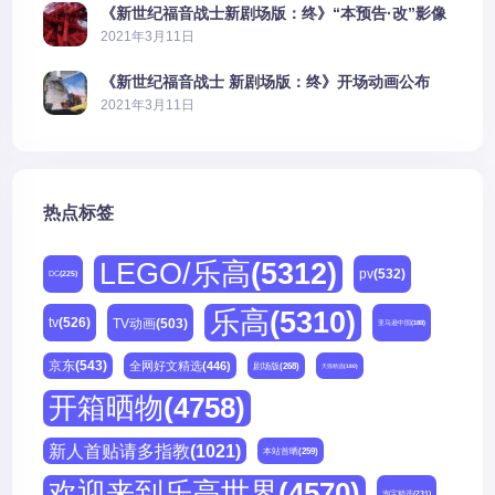
《新世纪福音战士新剧场版：终》“本预告·改”影像
公开
2021年3月11日
《新世纪福音战士 新剧场版：终》开场动画公布
2021年3月11日
热点标签
LEGO/乐高
(5312)
pv
(532)
DC
(225)
乐高
(5310)
tv
(526)
TV动画
(503)
亚马逊中国
(188)
京东
(543)
全网好文精选
(446)
剧场版
(268)
天猫精选
(180)
开箱晒物
(4758)
新人首贴请多指教
(1021)
本站首晒
(259)
欢迎来到乐高世界
(4570)
淘宝精选
(231)