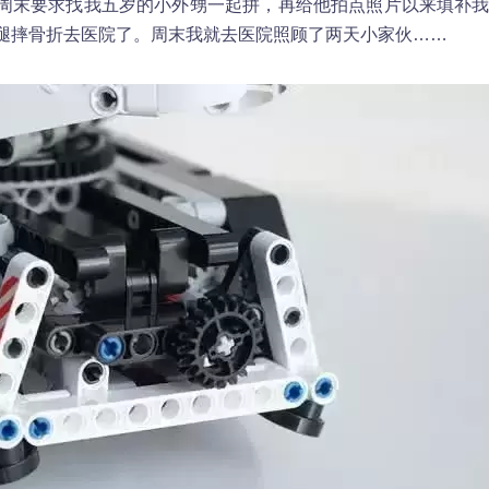
周末要求找我五岁的小外甥一起拼，再给他拍点照片以来填补
腿摔骨折去医院了。周末我就去医院照顾了两天小家伙……