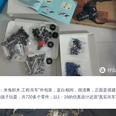
：米兔积木.工程吊车”外包装，蓝白相间，很清爽，正面是搭
孩子玩耍，共720多个零件；以1：16的仿真设计还原“真实吊车