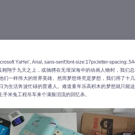
rosoft YaHei’, Arial, sans-serif;font-size:17px;letter-spacing:.544
或翱翔于九天之上，或驰骋在无垠深海中的动画人物时，我们
他们一样伟大的世界英雄。然而梦想终究是梦想，我们用了十
日为生活奔波忙碌的普通人。难道童年乐高积木的梦想就只能
上手米兔工程吊车来个满脸泪流的回忆杀。