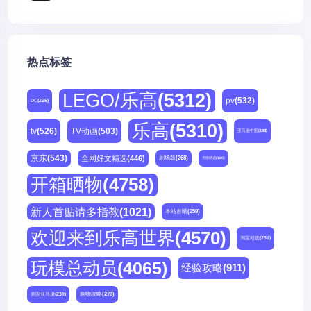
热点标签
LEGO/乐高
(5312)
pv
(532)
DC
(225)
乐高
(5310)
tv
(526)
TV动画
(503)
亚马逊中国
(188)
京东
(543)
全网好文精选
(446)
剧场版
(268)
天猫精选
(180)
开箱晒物
(4758)
新人首贴请多指教
(1021)
本站首晒
(259)
欢迎来到乐高世界
(4570)
淘宝精选
(231)
玩模总动员
(4065)
经验攻略
(911)
购物攻略
(273)
美国亚马逊
(230)