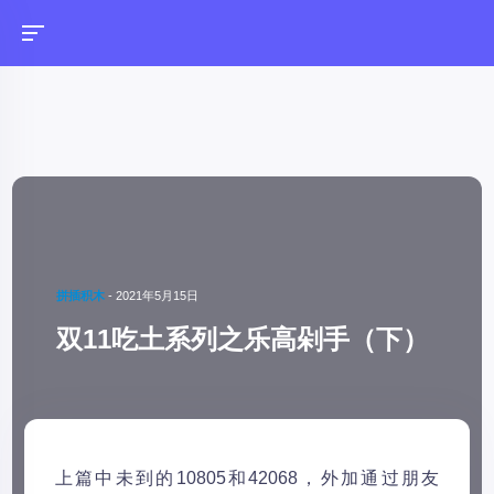
拼插积木
-
2021年5月15日
双11吃土系列之乐高剁手（下）
上篇中未到的10805和42068，外加通过朋友