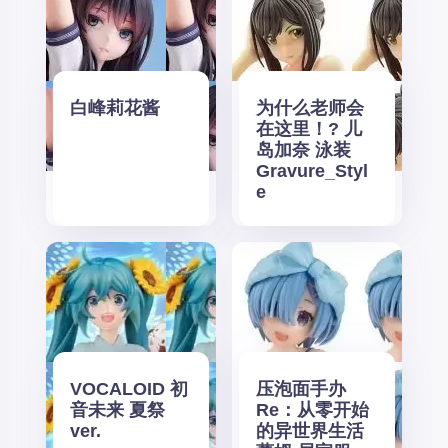
白峰莉花酱
为什么老师会
在这里！? 儿
岛加奈 泳装
Gravure_Styl
e
VOCALOID 初
压泡面手办
音未来 夏祭
Re：从零开始
ver.
的异世界生活