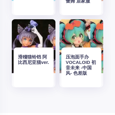
蕾姆 居家服
滑稽猫铃铛 阿
压泡面手办
比西尼亚猫ver.
VOCALOID 初
音未来 -中国
风- 色差版