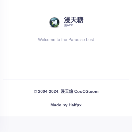
漫天糖
漫ACG!
Welcome to the Paradise Lost
© 2004-2024, 漫天糖 CooCG.com
Made by Halfpx