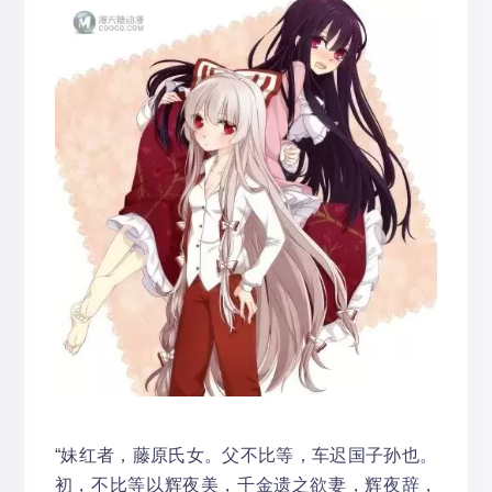
“妹红者，藤原氏女。父不比等，车迟国子孙也。
初，不比等以辉夜美，千金遗之欲妻，辉夜辞，