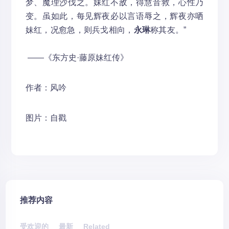
梦、魔理沙伐之。妹红不敌，得慧音救，心性乃
变。虽如此，每见辉夜必以言语辱之，辉夜亦哂
妹红，况愈急，则兵戈相向，
永琳
称其友。”
——《东方史·藤原妹红传》
作者：风吟
图片：自戳
推荐内容
受欢迎的
最新
Related