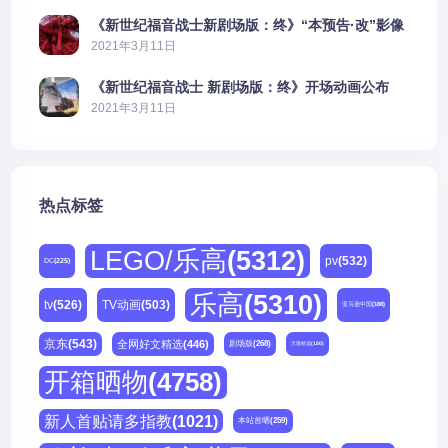
《新世纪福音战士新剧场版：终》“本预告·改”影像
公开
2021年3月11日
《新世纪福音战士 新剧场版：终》开场动画公布
2021年3月11日
热点标签
LEGO/乐高
(5312)
pv
(532)
DC
(225)
乐高
(5310)
tv
(526)
TV动画
(503)
亚马逊中国
(188)
京东
(543)
全网好文精选
(446)
剧场版
(268)
天猫精选
(180)
开箱晒物
(4758)
新人首贴请多指教
(1021)
本站首晒
(259)