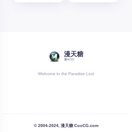
漫天糖
漫ACG!
Welcome to the Paradise Lost
© 2004-2024, 漫天糖 CooCG.com